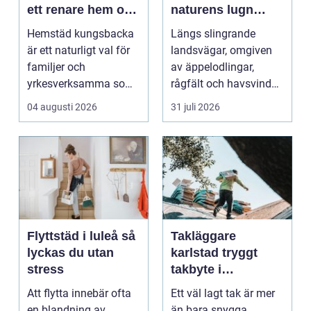
ett renare hem och
naturens lugn
en lugnare vardag
möter kreativt
Hemstäd kungsbacka
Längs slingrande
hantverk
är ett naturligt val för
landsvägar, omgiven
familjer och
av äppelodlingar,
yrkesverksamma som
rågfält och havsvindar,
vill ha ett rent hem
har
04 augusti 2026
31 juli 2026
uta...
blomsterhantverke...
Flyttstäd i luleå så
Takläggare
lyckas du utan
karlstad tryggt
stress
takbyte i
värmländskt klimat
Att flytta innebär ofta
Ett väl lagt tak är mer
en blandning av
än bara snygga