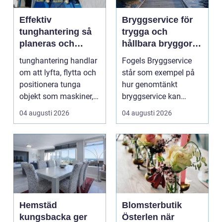
Effektiv
Bryggservice för
tunghantering så
trygga och
planeras och
hållbara bryggor
genomförs säkra
året runt
tunghantering handlar
Fogels Bryggservice
lyft
om att lyfta, flytta och
står som exempel på
positionera tunga
hur genomtänkt
objekt som maskiner,
bryggservice kan
hus, broar och...
förvan...
04 augusti 2026
04 augusti 2026
Hemstäd
Blomsterbutik
kungsbacka ger
Österlen när