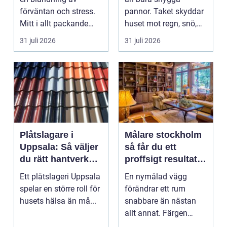
förväntan och stress.
pannor. Taket skyddar
Mitt i allt packande
huset mot regn, snö,
och planerande dy...
blåst och stark vå...
31 juli 2026
31 juli 2026
Plåtslagare i
Målare stockholm
Uppsala: Så väljer
så får du ett
du rätt hantverkare
proffsigt resultat
för tak och fasad
hemma
Ett plåtslageri Uppsala
En nymålad vägg
spelar en större roll för
förändrar ett rum
husets hälsa än må...
snabbare än nästan
allt annat. Färgen
påverkar hur vi