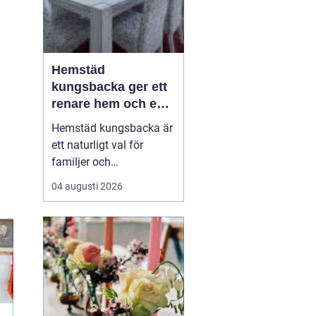
Hemstäd
kungsbacka ger ett
renare hem och en
lugnare vardag
Hemstäd kungsbacka är
ett naturligt val för
familjer och
yrkesverksamma som
04 augusti 2026
vill ha ett rent hem utan
att offra sin fritid.
Många upptäcker hur
mycket energi som
frigörs när de låter en
professionell städpartner
ta hand om
dammsugning,