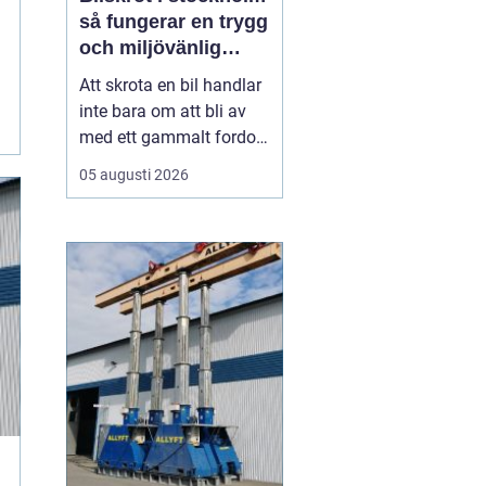
så fungerar en trygg
och miljövänlig
skrotning
Att skrota en bil handlar
inte bara om att bli av
med ett gammalt fordon.
För många bilägare i
05 augusti 2026
Stockholm väcker
processen frågor: Hur
går skrotningen till?
Vilka papper behövs?
Hur ser man till att bilen
tas om hand på ett
miljöriktigt sätt? En
seriö...