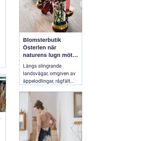
moppning och d...
Blomsterbutik
Österlen när
naturens lugn möter
kreativt hantverk
Längs slingrande
landsvägar, omgiven av
äppelodlingar, rågfält
och havsvindar, har
blomsterhantverket på
Österlen fått en alldeles
egen karaktär. Här går
säsong, hållbarhet och
r
personligt uttryck före
snabba lösningar.
31 juli