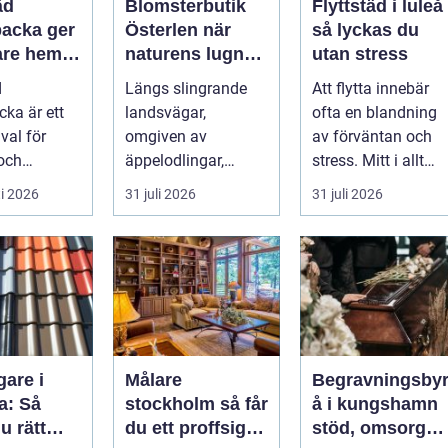
äd
Blomsterbutik
Flyttstäd i luleå
acka ger
Österlen när
så lyckas du
are hem
naturens lugn
utan stress
 lugnare
möter kreativt
d
Längs slingrande
Att flytta innebär
hantverk
ka är ett
landsvägar,
ofta en blandning
 val för
omgiven av
av förväntan och
 och
äppelodlingar,
stress. Mitt i allt
rksamma
rågfält och
packande och
i 2026
31 juli 2026
31 juli 2026
ha ett rent
havsvindar, har
planerande dy...
..
blomsterhantverke...
gare i
Målare
Begravningsby
a: Så
stockholm så får
å i kungshamn
u rätt
du ett proffsigt
stöd, omsorg