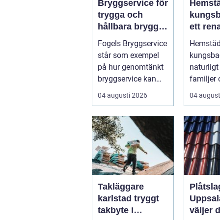
Bryggservice för
Hemst
trygga och
kungsb
hållbara bryggor
ett ren
året runt
och en
Fogels Bryggservice
Hemstä
vardag
står som exempel
kungsbac
på hur genomtänkt
naturligt
bryggservice kan
familjer
förvan...
yrkesve
04 augusti 2026
04 august
som vill 
hem uta.
Takläggare
Plåtsla
karlstad tryggt
Uppsal
takbyte i
väljer d