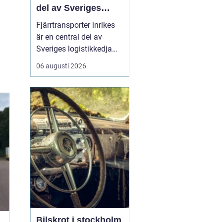
del av Sveriges
logistikkedja
Fjärrtransporter inrikes
är en central del av
Sveriges logistikkedja
och avgörande för att
06 augusti 2026
varor ska nå rätt plats i
rätt tid. Genom
välplanerade rutter,
samordnade flöden och
moderna fordon kan
före...
Bilskrot i stockholm