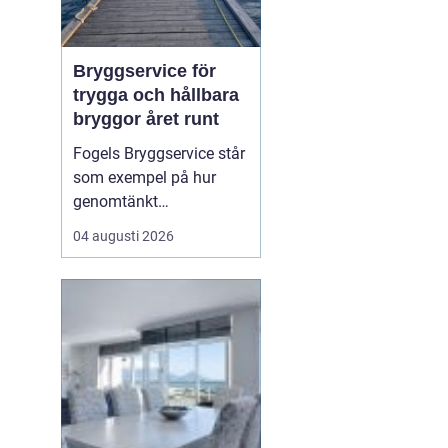
Bryggservice för
trygga och hållbara
bryggor året runt
Fogels Bryggservice står
som exempel på hur
genomtänkt
bryggservice kan
04 augusti 2026
förvandla en brygga från
en enkel landningsplats
till en säker och hållbar
lösning för både båtliv
och bad. Bryggserv...