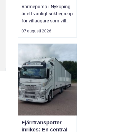
din bostad
Värmepump i Nyköping
är ett vanligt sökbegrepp
för villaägare som vill
sänka sina
07 augusti 2026
energikostnader och
samtidigt få ett
behagligt inomhusklimat
året runt. Många i
området vänder sig till ...
Fjärrtransporter
inrikes: En central