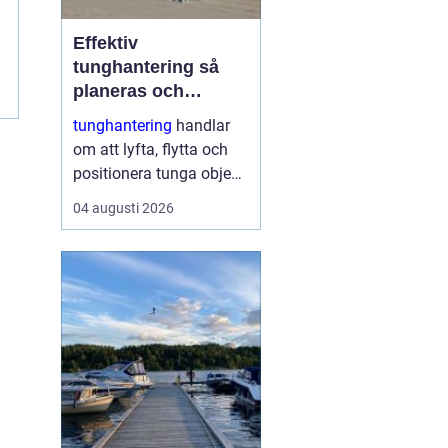
Effektiv
tunghantering så
planeras och
genomförs säkra
tunghantering
handlar
lyft
om att lyfta, flytta och
positionera tunga objekt
som maskiner, hus, broar
04 augusti 2026
och stora
industrikomponenter.
Arbetet kräver noggrann
planering,
specialutrustning och ett
stort fokus på
säkerhet....