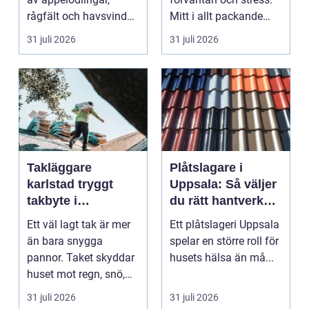
rågfält och havsvindar,
Mitt i allt packande
har
och planerande dy...
31 juli 2026
31 juli 2026
blomsterhantverke...
Takläggare
Plåtslagare i
karlstad tryggt
Uppsala: Så väljer
takbyte i
du rätt hantverkare
värmländskt klimat
för tak och fasad
Ett väl lagt tak är mer
Ett plåtslageri Uppsala
än bara snygga
spelar en större roll för
pannor. Taket skyddar
husets hälsa än må...
huset mot regn, snö,
blåst och stark vå...
31 juli 2026
31 juli 2026