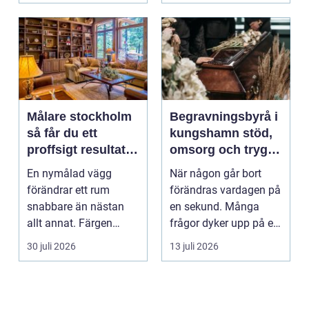
Målare stockholm
Begravningsbyrå i
så får du ett
kungshamn stöd,
proffsigt resultat
omsorg och trygg
hemma
vägledning
En nymålad vägg
När någon går bort
förändrar ett rum
förändras vardagen på
snabbare än nästan
en sekund. Många
allt annat. Färgen
frågor dyker upp på en
påverkar hur vi
gång: Vad händer nu...
30 juli 2026
13 juli 2026
upplever lju...