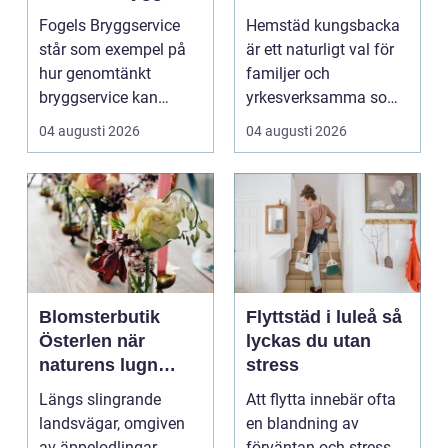
året runt
en lugnare vardag
Fogels Bryggservice
Hemstäd kungsbacka
står som exempel på
är ett naturligt val för
hur genomtänkt
familjer och
bryggservice kan
yrkesverksamma som
förvan...
vill ha ett rent hem
04 augusti 2026
04 augusti 2026
uta...
Blomsterbutik
Flyttstäd i luleå så
Österlen när
lyckas du utan
naturens lugn
stress
möter kreativt
Längs slingrande
Att flytta innebär ofta
hantverk
landsvägar, omgiven
en blandning av
av äppelodlingar,
förväntan och stress.